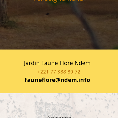
Jardin Faune Flore Ndem
+221 77 388 89 72
fauneflore@ndem.info